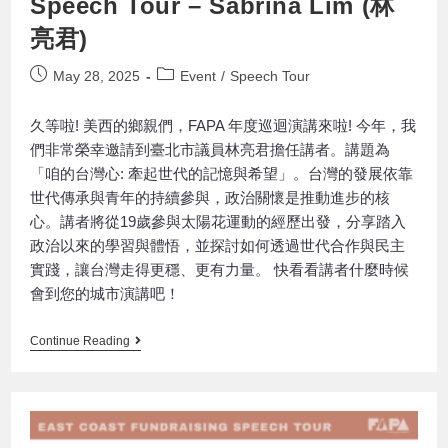
Speech Tour – Sabrina Lim (林
亮君)
May 28, 2025
Event
/
Speech Tour
久等啦! 美西的鄉親們，FAPA 年度巡迴演講來啦! 今年，我
們非常榮幸邀請到臺北市議員林亮君擔任講者。講題為
「咱的台灣心: 牽起世代的記憶與希望」。台灣的發展依靠
世代傳承與青年的持續參與，政治關懷是推動進步的核
心。講者將從19歲參與太陽花運動的經歷出發，分享踏入
政治以來的學習與體悟，並探討如何透過世代合作與民主
實踐，讓台灣走得更穩、更有力量。 快看看講者什麼時候
會到您的城市演講吧！
Continue Reading