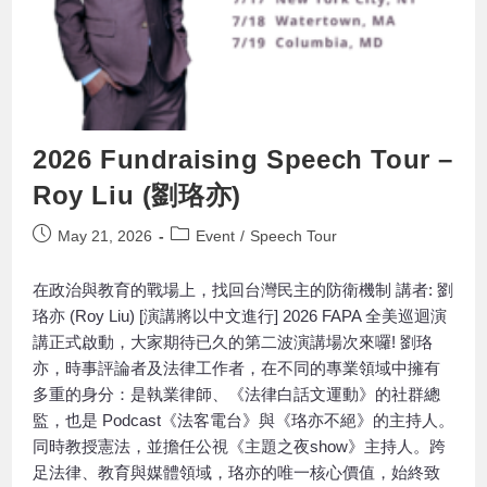
2026 Fundraising Speech Tour –
Roy Liu (劉珞亦)
May 21, 2026
Event
/
Speech Tour
在政治與教育的戰場上，找回台灣民主的防衛機制 講者: 劉
珞亦 (Roy Liu) [演講將以中文進行] 2026 FAPA 全美巡迴演
講正式啟動，大家期待已久的第二波演講場次來囉! 劉珞
亦，時事評論者及法律工作者，在不同的專業領域中擁有
多重的身分：是執業律師、《法律白話文運動》的社群總
監，也是 Podcast《法客電台》與《珞亦不絕》的主持人。
同時教授憲法，並擔任公視《主題之夜show》主持人。跨
足法律、教育與媒體領域，珞亦的唯一核心價值，始終致